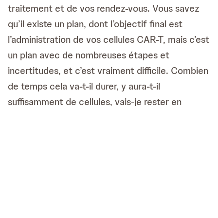
traitement et de vos rendez-vous. Vous savez
qu’il existe un plan, dont l’objectif final est
l’administration de vos cellules CAR-T, mais c’est
un plan avec de nombreuses étapes et
incertitudes, et c’est vraiment difficile. Combien
de temps cela va-t-il durer, y aura-t-il
suffisamment de cellules, vais-je rester en
forme, vais-je bien réagir au traitement - toutes
des questions auxquelles il n’y a généralement
pas de réponse univoque.
Ce qui peut vous aider, c’est de vous concentrer
autant que possible sur le présent et sur les
choses sur lesquelles vous avez le contrôle.