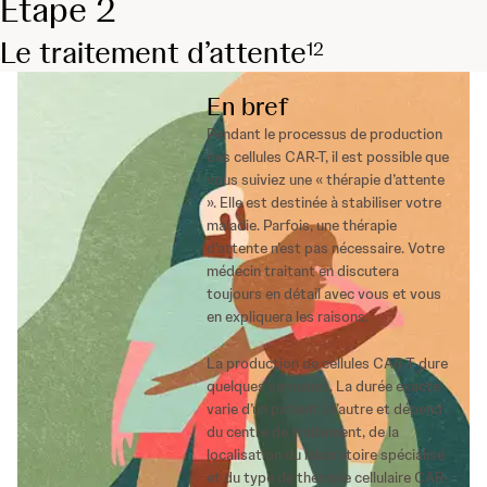
Étape 2
Le traitement d’attente
1
2
En bref
Pendant le processus de production
des cellules CAR-T, il est possible que
vous suiviez une « thérapie d’attente
». Elle est destinée à stabiliser votre
maladie. Parfois, une thérapie
d'attente n’est pas nécessaire. Votre
médecin traitant en discutera
toujours en détail avec vous et vous
en expliquera les raisons.
La production de cellules CAR-T dure
quelques semaines. La durée exacte
varie d’un patient à l’autre et dépend
du centre de traitement, de la
localisation du laboratoire spécialisé
et du type de thérapie cellulaire CAR-