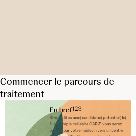
Commencer le parcours de
traitement
1
2
3
En bref
Si vous êtes un(e) candidat(e) potentiel(-le)
à la thérapie cellulaire CAR-T, vous serez
orienté par votre médecin vers un centre