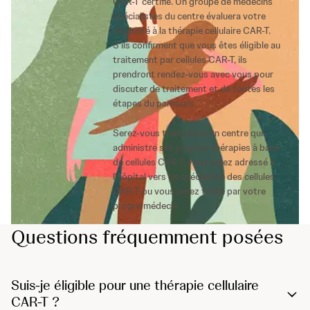
CAR-T certifié. Un groupe de médecins
spécialistes du centre évaluera votre
éligibilité à la thérapie cellulaire CAR-T.
S'ils confirment que vous êtes éligible au
traitement par cellules CAR-T, ils
prendront rendez-vous avec vous pour
discuter de traitement et de toutes les
étapes du parcours.
Serez-vous traité dans un centre qui
administre ses propres thérapies à base
de cellules CAR-T, vous serez adressé à
l'hôpital vers un spécialiste des cellules
CAR-T ou vous serez traité par votre
propre médecin
Questions fréquemment posées
Suis-je éligible pour une thérapie cellulaire
CAR-T ?