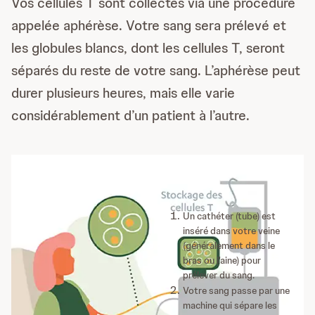
Vos cellules T sont collectés via une procédure
appelée aphérèse. Votre sang sera prélevé et
les globules blancs, dont les cellules T, seront
séparés du reste de votre sang. L’aphérèse peut
durer plusieurs heures, mais elle varie
considérablement d’un patient à l’autre.
Un cathéter (tube) est
inséré dans votre veine
(généralement dans le
bras ou l'aine) pour
prélever du sang.
Votre sang passe par une
machine qui sépare les