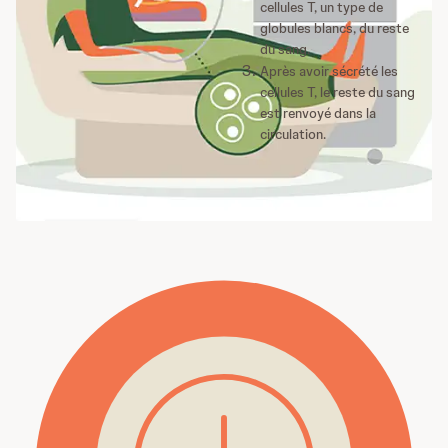
cellules T, un type de
globules blancs, du reste
du sang.
Après avoir sécrété les
cellules T, le reste du sang
est renvoyé dans la
circulation.