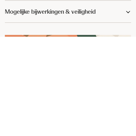
Mogelijke bijwerkingen & veiligheid
Tips
Tip voor patiënten
Tip voor naasten
De toediening van je CAR-T-cellen is
ongetwijfeld een moment waar je lang naar
uitgekeken hebt en er is intussen al heel wat