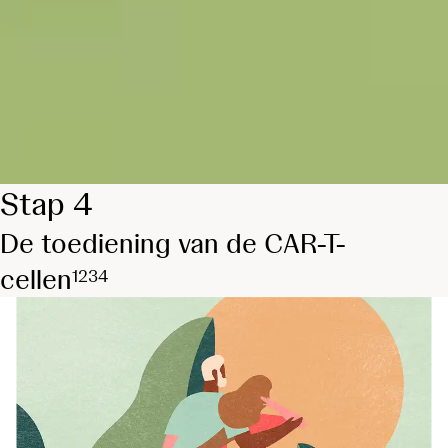
Stap 4
De toediening van de CAR-T-
cellen
1
2
3
4