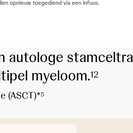
llen opnieuw toegediend via een infuus.
n autologe stamceltran
tipel myeloom.
1
2
ie (ASCT)*
5