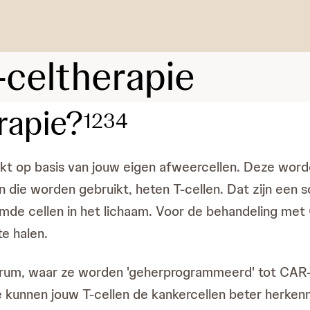
-celtherapie
rapie?
1
2
3
4
t op basis van jouw eigen afweercellen. Deze word
ie worden gebruikt, heten T-cellen. Dat zijn een soor
emde cellen in het lichaam. Voor de behandeling m
te halen.
trum, waar ze worden 'geherprogrammeerd' tot CAR-T
e kunnen jouw T-cellen de kankercellen beter herkenne