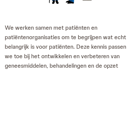
We werken samen met patiënten en
patiëntenorganisaties om te begrijpen wat echt
belangrijk is voor patiënten. Deze kennis passen
we toe bij het ontwikkelen en verbeteren van
geneesmiddelen, behandelingen en de opzet
van onze klinische studies. Zo betrekken wij het
patiëntenperspectief op systematische wijze bij
het hele ontwikkelproces van geneesmiddelen
en daarna.
In al onze samenwerkingen met
patiëntenorganisaties volgen we de
gedragscode van de Europese Federatie van