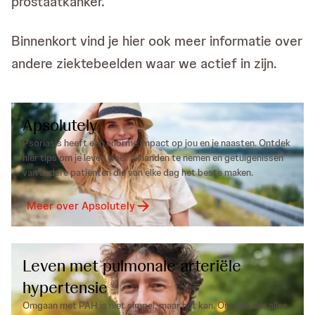
prostaatkanker.
Binnenkort vind je hier ook meer informatie over
andere ziektebeelden waar we actief in zijn.
Apsolutely
Psoriasis heeft een enorme impact op jou en je naasten. Ontdek
hier tips om je leven weer in handen te nemen en getuigenissen
van andere patiënten die van elke dag het beste maken.
Meer over Apsolutely
Leven met pulmonale arteriële
hypertensie
Omgaan met PAH is niet simpel, maar het kan. Ontdek hier alles