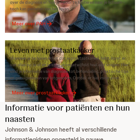
over de diagnose en hoe je - door te luisteren naar je lichaam -
toch kan genieten van het leven.
Meer over PAH
Leven met prostaatkanker
Wanneer je te horen krijgt dat je prostaatkanker hebt, komt er
van alles op je af en je stelt je ongetwijfeld heel wat vragen. Hier
vind je informatie van diagnose tot behandeling, praktische tips
en getuigenissen van lotgenoten. Ontdek er hier meer over.
Meer over prostaatkanker
Informatie voor patiënten en hun
naasten
Johnson & Johnson heeft al verschillende
informatiegidsen opgesteld in nauwe