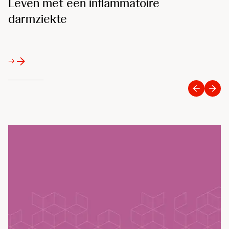
Leven met een inflammatoire
L
darmziekte
→
→