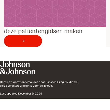
Ontdek waarom wij samen
deze patiëntengidsen maken
→
Deze site wordt onderhouden door Janssen-Cilag NV die als
enige verantwoordelijk is voor de inhoud.
Last updated
December 9, 2025
Privacy Policy
Cookie Policy
Legal Notice
Cookie Settings