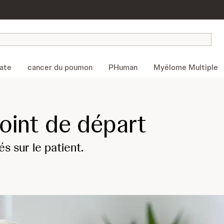
tate
cancer du poumon
PHuman
Myélome Multiple
oint de départ
és sur le patient.