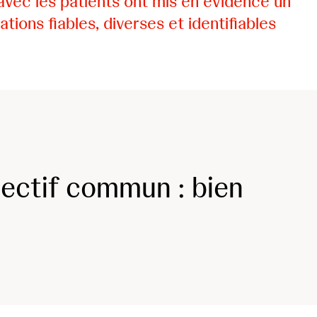
avec les patients ont mis en évidence un
ons fiables, diverses et identifiables
jectif commun : bien