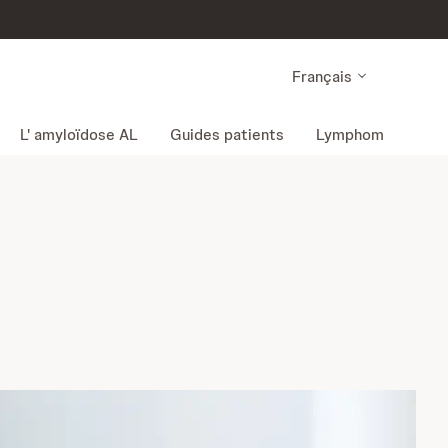
Français
L' amyloïdose AL
Guides patients
Lymphome à cellu