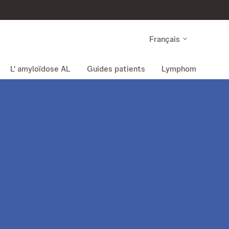
Français
L' amyloïdose AL
Guides patients
Lymphome à cellu