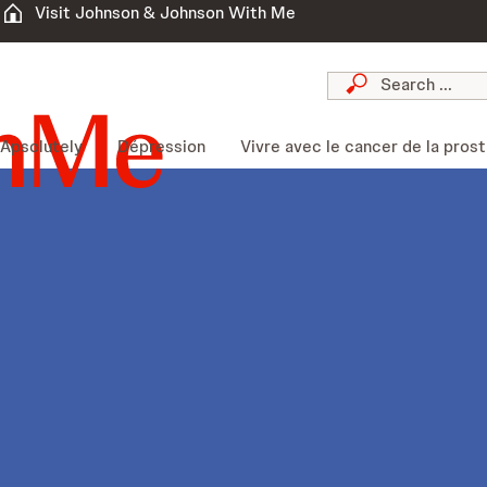
Visit Johnson & Johnson With Me
Apsolutely
Dépression
Vivre avec le cancer de la pros