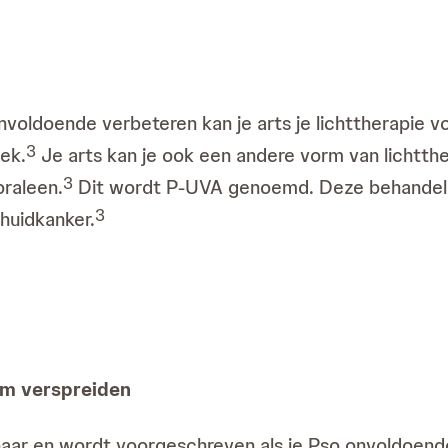
nvoldoende verbeteren kan je arts je lichttherapie vo
3
ek.
Je arts kan je ook een andere vorm van lichtther
3
oraleen.
Dit wordt P-UVA genoemd. Deze behandelin
3
huidkanker.
aam verspreiden
gbaar en wordt voorgeschreven als je Pso onvoldoen