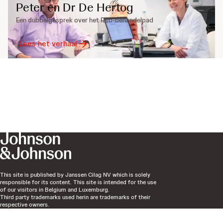
Peter en Dr De Hertog
Een dubbelgesprek over het Pso-behandelpad
Lees het verhaal
This site is published by Janssen Cilag NV which is solely
responsible for its content. This site is intended for the use
of our visitors in Belgium and Luxemburg.
Third party trademarks used herin are trademarks of their
respective owners.
The content on this site is based on the EMEA website Go
Beyond Expectations.