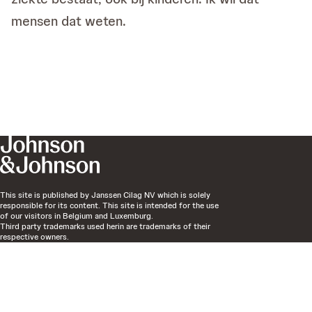
mensen dat weten.
This site is published by Janssen Cilag NV which is solely
responsible for its content. This site is intended for the use
of our visitors in Belgium and Luxemburg.
Third party trademarks used herin are trademarks of their
respective owners.
The content on this site is based on the EMEA website Go
Beyond Expectations.
Last updated
October 21, 2025
EM-68009