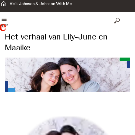
Visit Johnson & Johnson With Me
open
Het verhaal van Lily-June en
Maaike