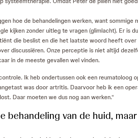
 systeemtherapie. Omdat Peter de pillen niet goed b
eggen hoe de behandelingen werken, want sommige m
le kijken zonder uitleg te vragen (glimlacht). Er is 
iënt die beslist en die het laatste woord heeft over z
over discussiëren. Onze perceptie is niet altijd deze
aar in de meeste gevallen wel vinden.
ontrole. Ik heb ondertussen ook een reumatoloog op
angetast was door artritis. Daarvoor heb ik een oper
elost. Daar moeten we dus nog aan werken.“
 de behandeling van de huid, maar 