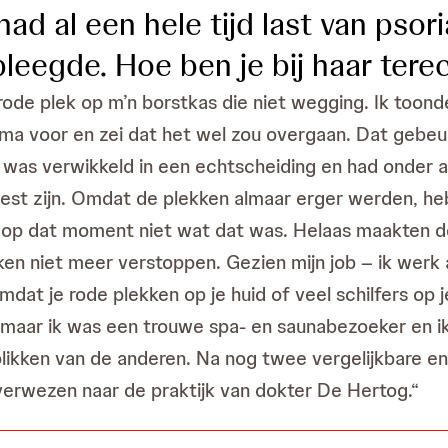
had al een hele tijd last van pso
adpleegde. Hoe ben je bij haar te
rode plek op m’n borstkas die niet wegging. Ik toond
ema voor en zei dat het wel zou overgaan. Dat gebeur
Ik was verwikkeld in een echtscheiding en had onder
est zijn. Omdat de plekken almaar erger werden, heb
ist op dat moment niet wat dat was. Helaas maakten d
en niet meer verstoppen. Gezien mijn job – ik werk
omdat je rode plekken op je huid of veel schilfers op j
r, maar ik was een trouwe spa- en saunabezoeker en 
 blikken van de anderen. Na nog twee vergelijkbare e
verwezen naar de praktijk van dokter De Hertog.“