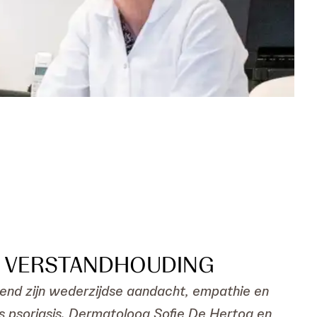
E VERSTANDHOUDING
vend zijn wederzijdse aandacht, empathie en
ls psoriasis. Dermatoloog Sofie De Hertog en