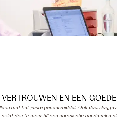
T, VERTROUWEN EN EEN GOED
 alleen met het juiste geneesmiddel. Ook doorslagge
 geldt des te meer bij een chronische aandoening a