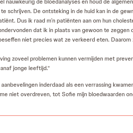
heel nauwkeurig de bloedanalyses en houd de algemen
r te schrijven. De ontsteking in de huid kan in de gew
atiënt. Dus ik raad m’n patiënten aan om hun cholest
 ik ondervonden dat ik in plaats van gewoon te zegge
effen niet precies wat ze verkeerd eten. Daarom zou 
ving zoveel problemen kunnen vermijden met preven
naf jonge leeftijd.“
anbevelingen inderdaad als een verrassing kwamen. 
 me niet overdreven, tot Sofie mijn bloedwaarden ond