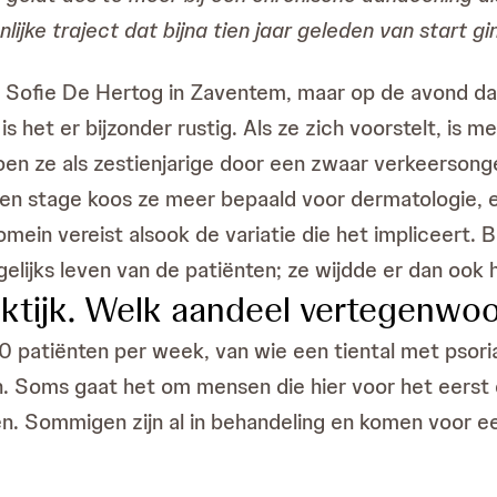
ijke traject dat bijna tien jaar geleden van start gi
er Sofie De Hertog in Zaventem, maar op de avond da
 het er bijzonder rustig. Als ze zich voorstelt, is m
toen ze als zestienjarige door een zwaar verkeersong
n stage koos ze meer bepaald voor dermatologie, een
ein vereist alsook de variatie die het impliceert.
elijks leven van de patiënten; ze wijdde er dan ook h
ktijk. Welk aandeel vertegenwoo
0 patiënten per week, van wie een tiental met psorias
n. Soms gaat het om mensen die hier voor het eerst d
en. Sommigen zijn al in behandeling en komen voor e