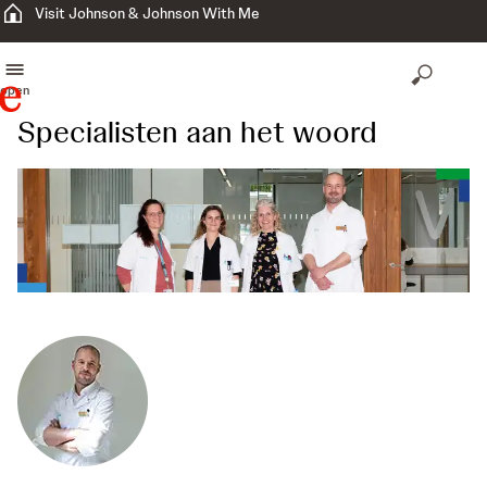
Visit Johnson & Johnson With Me
open
Specialisten aan het woord