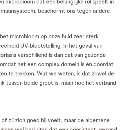
 microbioom dat een belangrijke rol speelt in
 immuunsysteem, beschermt ons tegen andere
 het microbioom op onze huid zeer sterk
elheid UV-blootstelling. In het geval van
riasis verschillend is dan dat van gezonde
t omdat het een complex domein is én doordat
iten te trekken. Wat we weten, is dat zowel de
nk tussen beide groot is, maar hoe het verband
of zij zich goed bij voelt, maar de algemene
unnen wel besluiten dat een consistent, gezond