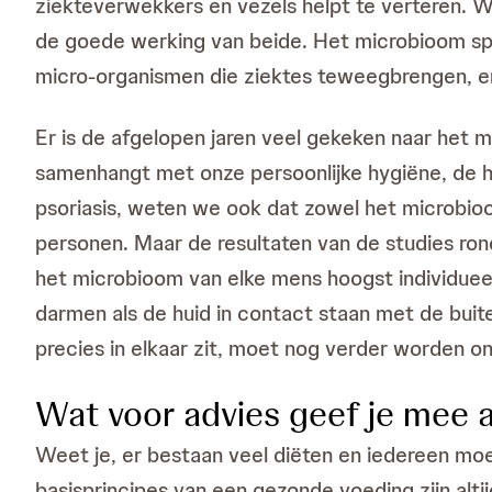
ziekteverwekkers en vezels helpt te verteren. W
de goede werking van beide. Het microbioom sp
micro-organismen die ziektes teweegbrengen, e
Er is de afgelopen jaren veel gekeken naar het
samenhangt met onze persoonlijke hygiëne, de hu
psoriasis, weten we ook dat zowel het microbioo
personen. Maar de resultaten van de studies ro
het microbioom van elke mens hoogst individueel
darmen als de huid in contact staan met de buit
precies in elkaar zit, moet nog verder worden o
Wat voor advies geef je mee a
Weet je, er bestaan veel diëten en iedereen moe
basisprincipes van een gezonde voeding zijn alt