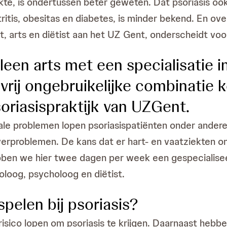
iekte, is ondertussen beter geweten. Dat psoriasis 
ritis, obesitas en diabetes, is minder bekend. En ov
t, arts en diëtist aan het UZ Gent, onderscheidt voor
lleen arts met een specialisatie 
 vrij ongebruikelijke combinatie
oriasispraktijk van UZGent.
iale problemen lopen psoriasispatiënten onder andere
rproblemen. De kans dat er hart- en vaatziekten ontst
n we hier twee dagen per week een gespecialiseer
oog, psycholoog en diëtist.
pelen bij psoriasis?
sico lopen om psoriasis te krijgen. Daarnaast hebbe