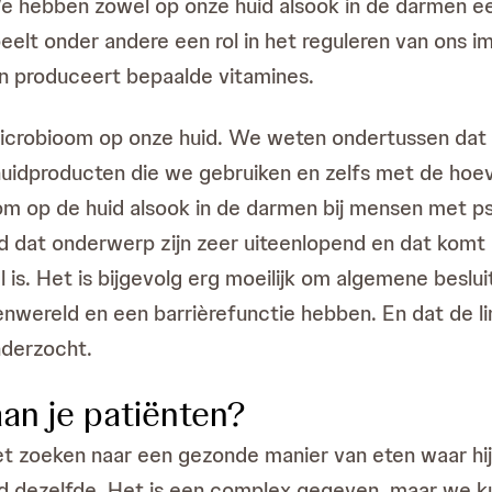
e hebben zowel op onze huid alsook in de darmen een
eelt onder andere een rol in het reguleren van ons
n produceert bepaalde vitamines.
 microbioom op onze huid. We weten ondertussen dat
idproducten die we gebruiken en zelfs met de hoeve
m op de huid alsook in de darmen bij mensen met pso
nd dat onderwerp zijn zeer uiteenlopend en dat kom
 is. Het is bijgevolg erg moeilijk om algemene beslu
enwereld en een barrièrefunctie hebben. En dat de li
nderzocht.
an je patiënten?
t zoeken naar een gezonde manier van eten waar hij 
ijd dezelfde. Het is een complex gegeven, maar we k