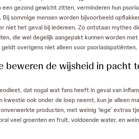
p een gezond gewicht zitten, verminderen hun psoria
n. Bij sommige mensen worden bijvoorbeeld opflakkeri
r niet het geval bij iedereen. Zo ontstaan mythes di
iteiten, die wel degelijk aangepakt kunnen worden me
geldt overigens niet alleen voor psoriasispatiënten,
die beweren de wijsheid in pacht 
eodieet, dat nogal wat fans heeft in geval van infla
n in kwestie ook onder de loep neemt, kun je alleen m
onverwerkte producten, met weinig ‘lege’ extraa tje
l veel groenten en fruit, voldoende water, en weini