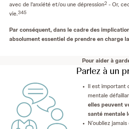
2
avec de l'anxiété et/ou une dépression
- Or, ce
3
4
5
vie.
Par conséquent, dans le cadre des implication
absolument essentiel de prendre en charge la
Pour aider à garde
Parlez à un p
Il est important
mentale défailla
elles peuvent v
santé mentale l
N’oubliez jamais 