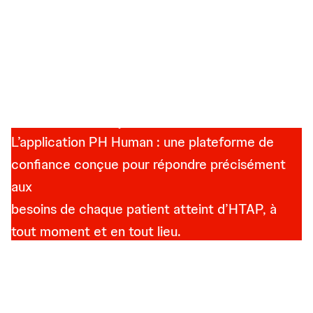
Nos chiffres parlent d’eux-mêmes
L’application PH Human : une plateforme de
confiance conçue pour répondre précisément
aux
besoins de chaque patient atteint d’HTAP, à
tout moment et en tout lieu.
Plus de 200 patients connectés
S’habituer à vivre avec l’HTAP peut prendre du temps, mais