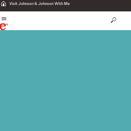
Visit Johnson & Johnson With Me
open