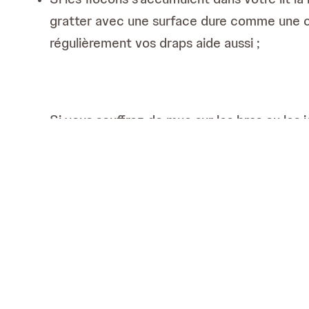
gratter avec une surface dure comme une ca
régulièrement vos draps aide aussi ;
Si vous souffrez de mue sur les bras ou les
poignets boutonnés qui attraperont les floc
Les vêtements blancs, gris ou de couleur cr
Vous pouvez éliminer facilement les concent
lavant régulièrement.