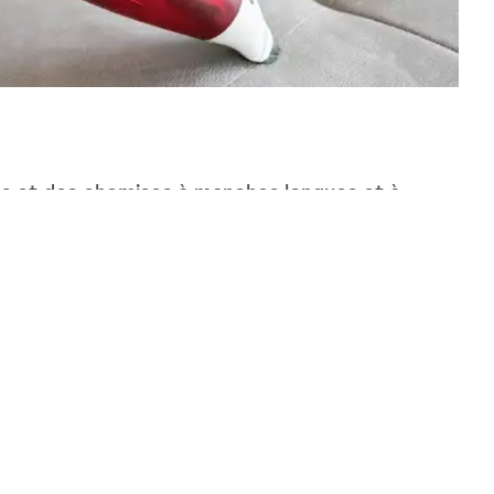
ongs et des chemises à manches longues et à
e les écharpes et les colliers ;
e brosse ou d'un rouleau à peluches ou en les