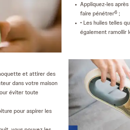
Appliquez-les après 
6
faire pénétrer
;
• Les huiles telles q
également ramollir l
oquette et attirer des
ateur dans votre maison
our éviter toute
ture pour aspirer les
 nuit, vous pouvez les