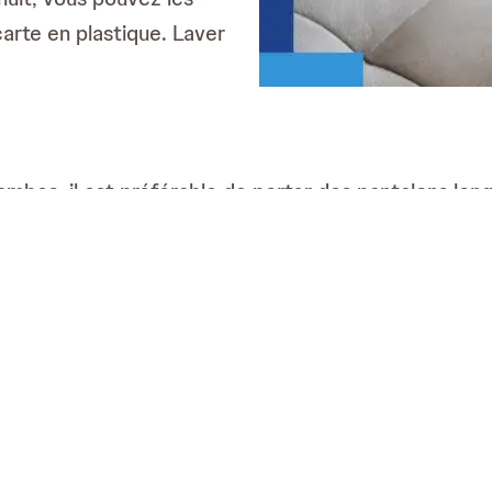
rte en plastique. Laver
 jambes, il est préférable de porter des pantalons l
ons avant qu'ils ne tombent ;
ème sont idéaux pour cacher les pellicules, tout comm
rations de pellicules sur vos vêtements à l'aide d'un