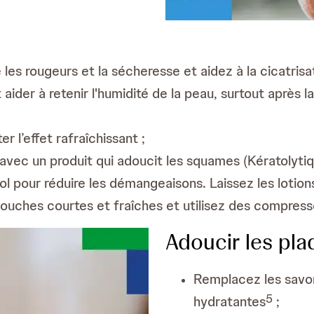
es rougeurs et la sécheresse et aidez à la cicatrisat
er à retenir l'humidité de la peau, surtout après l
 l’effet rafraîchissant ;
vec un produit qui adoucit les squames (Kératolytiq
hénol pour réduire les démangeaisons. Laissez les loti
douches courtes et fraîches et utilisez des compres
Adoucir les pl
Remplacez les savo
5
hydratantes
;