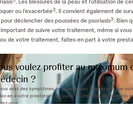
3
riasis
. Les blessures de la peau et l'utilisation de
3
voquer ou l’exacerbée
. Il convient également de sur
3
s pour déclencher des poussées de psoriasis
. Bien q
st important de suivre votre traitement, même si v
u de votre traitement, faites-en part à votre presta
ous voulez profiter au maximum d
édecin ?
vous avez des symptômes, ou si vous avez l'impression que vot
10
lez-en à votre prestataire de soins.
Consultez nos conseils pra
dez-vous.
estions pour et du médecin