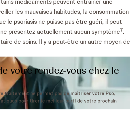
 certains médicaments peuvent entraîner une
veiller les mauvaises habitudes, la consommation
ue le psoriasis ne puisse pas être guéri, il peut
7
ous ne présentez actuellement aucun symptôme
.
taire de soins. Il y a peut-être un autre moyen de
e votre rendez-vous chez le
re traitement ne permet pas de maîtriser votre Pso,
tiques pour tirer le meilleur parti de votre prochain