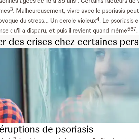
sonnes âgées de 15 à 35 ans
. Certains facteurs de
3
ômes
. Malheureusement, vivre avec le psoriasis peut
4
voque du stress... Un cercle vicieux
. Le psoriasis
5
6
7
e qu'il a disparu, et puis il revient quand même
.
er des crises chez certaines per
 éruptions de psoriasis