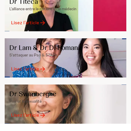
Dr Titeca
L’alliance entre le patient et le médecin
Lisez l’article
Dr Lam & Dr Di Romana
S’attaquer au Pso & à l'APs
Lisez l’article
Dr Swimberghe
Pso et la sexualité
Lisez l’article