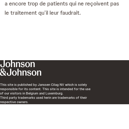
a encore trop de patients qui ne reçoivent pas
le traitement qu’il leur faudrait.
This site is published by Janssen Cilag NV which is solely
responsible for its content. This site is intended for the use
of our visitors in Belgium and Luxemburg.
Third party trademarks used herin are trademarks of their
respective owners.
The content on this site is based on the EMEA website Go
Beyond Expectations.
Last updated
July 27, 2026
EM-68009